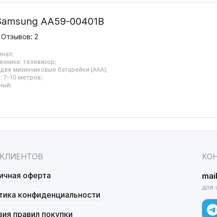
Samsung AA59-00401B
Отзывов: 2
инал;
ехники: телевизор;
 две мизинчиковые батарейки (AAA);
 7-10 метров;
ный;
 КЛИЕНТОВ
КО
ичная оферта
mai
для 
тика конфиденциальности
вия правил покупки