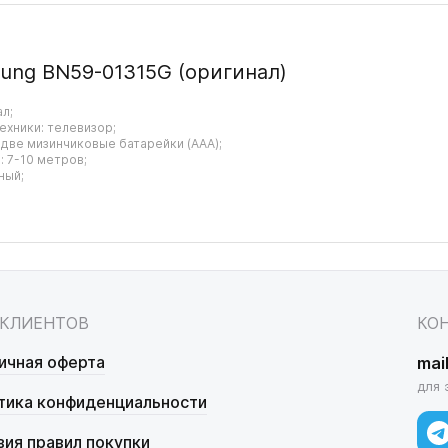
ung BN59-01315G (оригинал)
ал;
ехники: телевизор;
 две мизинчиковые батарейки (AAA);
 7-10 метров;
ный;
 КЛИЕНТОВ
КО
ичная оферта
mai
для 
тика конфиденциальности
вия правил покупки