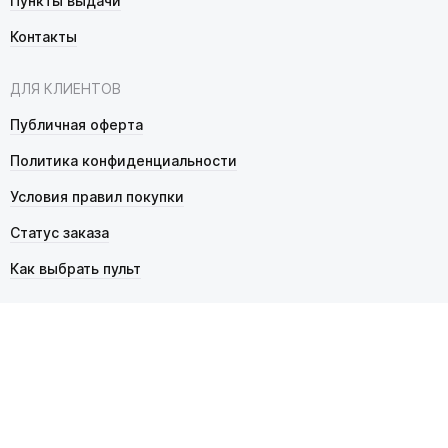
Пункты выдачи
Контакты
ДЛЯ КЛИЕНТОВ
Публичная оферта
Политика конфиденциальности
Условия правил покупки
Статус заказа
Как выбрать пульт
© 2026 Pultmarket.ru. Все права защищены.
ИП Фалько Станислав Сергеевич, ОГРНИП 314343529600025,
ИНН 343525748469. Продажа товаров осуществляется
в соответствии с
публичной офертой
.