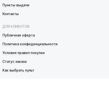
Пункты выдачи
Контакты
ДЛЯ КЛИЕНТОВ
Публичная оферта
Политика конфиденциальности
Условия правил покупки
Статус заказа
Как выбрать пульт
© 2026 Pultmarket.ru. Все права защищены.
ИП Фалько Станислав Сергеевич, ОГРНИП 314343529600025,
ИНН 343525748469. Продажа товаров осуществляется
в соответствии с
публичной офертой
.