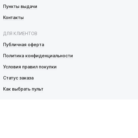
Пункты выдачи
Контакты
ДЛЯ КЛИЕНТОВ
Публичная оферта
Политика конфиденциальности
Условия правил покупки
Статус заказа
Как выбрать пульт
© 2026 Pultmarket.ru. Все права защищены.
ИП Фалько Станислав Сергеевич, ОГРНИП 314343529600025,
ИНН 343525748469. Продажа товаров осуществляется
в соответствии с
публичной офертой
.