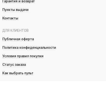
Гарантия и возврат
Пункты выдачи
Контакты
ДЛЯ КЛИЕНТОВ
Публичная оферта
Политика конфиденциальности
Условия правил покупки
Статус заказа
Как выбрать пульт
© 2026 Pultmarket.ru. Все права защищены.
ИП Фалько Станислав Сергеевич, ОГРНИП 314343529600025,
ИНН 343525748469. Продажа товаров осуществляется
в соответствии с
публичной офертой
.