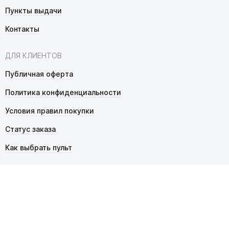
Пункты выдачи
Контакты
ДЛЯ КЛИЕНТОВ
Публичная оферта
Политика конфиденциальности
Условия правил покупки
Статус заказа
Как выбрать пульт
© 2026 Pultmarket.ru. Все права защищены.
ИП Фалько Станислав Сергеевич, ОГРНИП 314343529600025,
ИНН 343525748469. Продажа товаров осуществляется
в соответствии с
публичной офертой
.