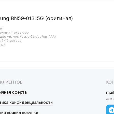
ung BN59-01315G (оригинал)
ал;
ехники: телевизор;
 две мизинчиковые батарейки (AAA);
 7-10 метров;
ный;
 КЛИЕНТОВ
КО
ичная оферта
mai
для 
тика конфиденциальности
вия правил покупки