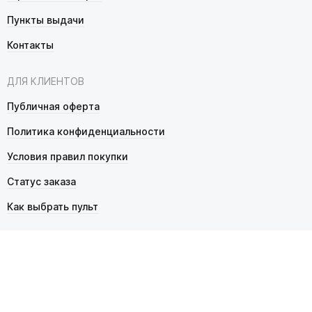
Пункты выдачи
Контакты
ДЛЯ КЛИЕНТОВ
Публичная оферта
Политика конфиденциальности
Условия правил покупки
Статус заказа
Как выбрать пульт
© 2026 Pultmarket.ru. Все права защищены.
ИП Фалько Станислав Сергеевич, ОГРНИП 314343529600025,
ИНН 343525748469. Продажа товаров осуществляется
в соответствии с
публичной офертой
.