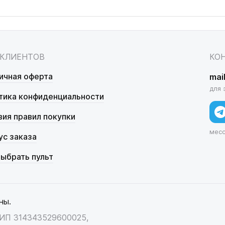
 КЛИЕНТОВ
КО
ичная оферта
mai
для 
тика конфиденциальности
вия правил покупки
мес
ус заказа
выбрать пульт
ны.
НИП 314343529600025,