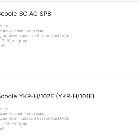
Scoole SC AC SP8
инал;
ехники: сплит-система;
 две мизинчиковые батарейки (AAA);
 7-10 метров;
ый;
coole YKR-H/102E (YKR-H/101E)
инал;
ехники: сплит-система;
 две мизинчиковые батарейки (AAA);
 7-10 метров;
ый;