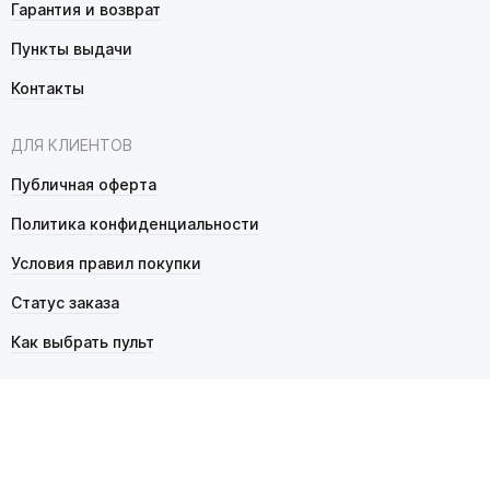
Гарантия и возврат
Пункты выдачи
Контакты
ДЛЯ КЛИЕНТОВ
Публичная оферта
Политика конфиденциальности
Условия правил покупки
Статус заказа
Как выбрать пульт
© 2026 Pultmarket.ru. Все права защищены.
ИП Фалько Станислав Сергеевич, ОГРНИП 314343529600025,
ИНН 343525748469. Продажа товаров осуществляется
в соответствии с
публичной офертой
.