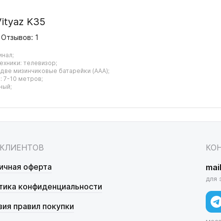
ityaz K35
Отзывов: 1
инал;
ехники: телевизор;
 две мизинчиковые батарейки (AAA);
 7-10 метров;
ный;
 КЛИЕНТОВ
КО
ичная оферта
mai
для 
тика конфиденциальности
вия правил покупки