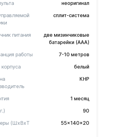
пульта
неоригинал
управляемой
сплит-система
ики
чник питания
две мизинчиковые
батарейки (AAA)
анция работы
7-10 метров
 корпуса
белый
на
КНР
зводитель
нтия
1 месяц
г.)
90
меры (ШxВxТ
55x140x20
)