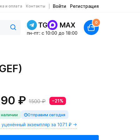
Войти
Регистрация
ка и оплата
Контакты
0
TG
MAX
пн-пт: c 10:00 до 18:00
GEF)
190 ₽
1500 ₽
−21%
 наличии
Отправим сегодня
ь уценённый экземпляр за 1071 ₽ →