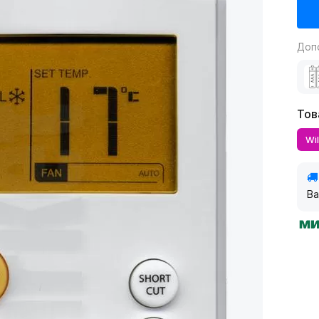
Доп
Тов
Wi
Ва