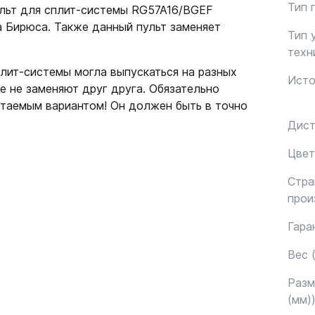
Тип 
ульт для сплит-системы RG57A16/BGEF
 Бирюса. Также данный пульт заменяет
Тип 
техн
лит-системы могла выпускаться на разных
Исто
е не заменяют друг друга. Обязательно
етаемым вариантом! Он должен быть в точно
Дист
Цвет
Стра
прои
Гара
Вес (
Раз
(мм)