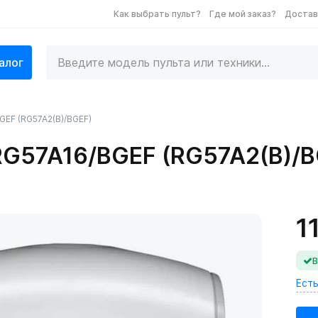
Как выбрать пульт?
Где мой заказ?
Достав
алог
GEF (RG57A2(B)/BGEF)
RG57A16/BGEF (RG57A2(B)/B
1
В
Ест