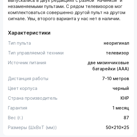
выпускались в двух редакциях с разной "начинкой" и
незаменяемыми пультами. С рядом телевизоров мог
комплектоваться совершенно другой пульт на другом
сигнале. Увы, второго варианта у нас нет в наличии.
Характеристики
Тип пульта
неоригинал
Тип управляемой техники
телевизор
Источник питания
две мизинчиковые
батарейки (AAA)
Дистанция работы
7-10 метров
Цвет корпуса
черный
Страна производитель
КНР
Гарантия
1 месяц
Вес (г.)
87
Размеры (ШxВxТ (мм))
50x210x25