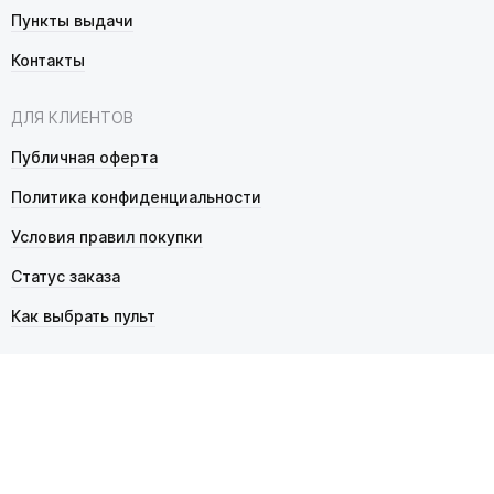
Пункты выдачи
Контакты
ДЛЯ КЛИЕНТОВ
Публичная оферта
Политика конфиденциальности
Условия правил покупки
Статус заказа
Как выбрать пульт
© 2026 Pultmarket.ru. Все права защищены.
ИП Фалько Станислав Сергеевич, ОГРНИП 314343529600025,
ИНН 343525748469. Продажа товаров осуществляется
в соответствии с
публичной офертой
.