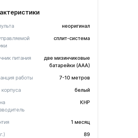
актеристики
пульта
неоригинал
управляемой
сплит-система
ики
чник питания
две мизинчиковые
батарейки (AAA)
анция работы
7-10 метров
 корпуса
белый
на
КНР
зводитель
нтия
1 месяц
г.)
89