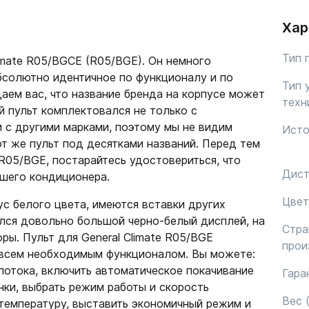
Хар
Тип 
imate R05/BGCE (R05/BGE). Он немного
абсолютно идентичное по функционалу и по
Тип 
аем вас, что название бренда на корпусе может
техн
ый пульт комплектовался не только с
 и с другими марками, поэтому мы не видим
Исто
т же пульт под десятками названий. Перед тем
e R05/BGE, постарайтесь удостовериться, что
Дист
шего кондиционера.
Цвет
ус белого цвета, имеются вставки других
ился довольно большой черно-белый дисплей, на
Стра
ы. Пульт для General Climate R05/BGE
прои
 всем необходимым функционалом. Вы можете:
потока, включить автоматическое покачивание
Гара
нки, выбрать режим работы и скорость
Вес (
температуру, выставить экономичный режим и