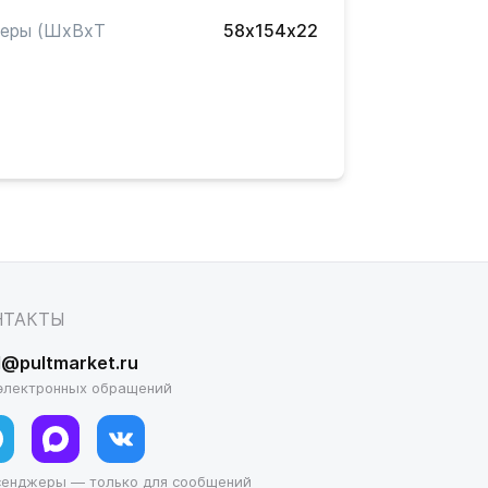
меры (ШxВxТ
58х154х22
)
НТАКТЫ
l@pultmarket.ru
электронных обращений
сенджеры — только для сообщений