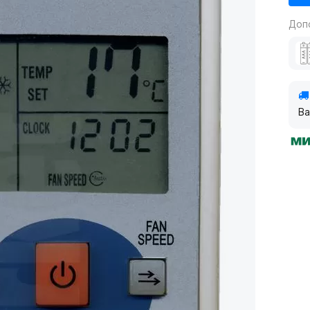
Доп
Ва