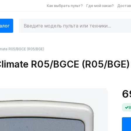
Как выбрать пульт?
Где мой заказ?
Достав
алог
imate R05/BGCE (R05/BGE)
Climate R05/BGCE (R05/BGE)
6
В