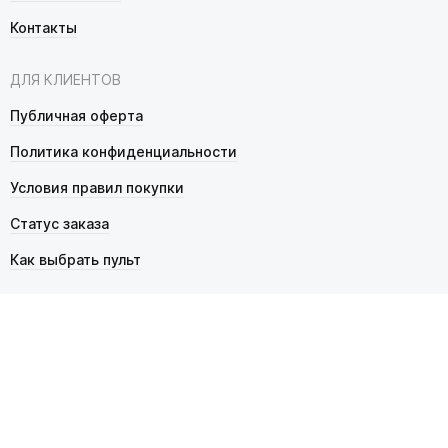
Контакты
ДЛЯ КЛИЕНТОВ
Публичная оферта
Политика конфиденциальности
Условия правил покупки
Статус заказа
Как выбрать пульт
© 2026 Pultmarket.ru. Все права защищены.
ИП Фалько Станислав Сергеевич, ОГРНИП 314343529600025,
ИНН 343525748469. Продажа товаров осуществляется
в соответствии с
публичной офертой
.