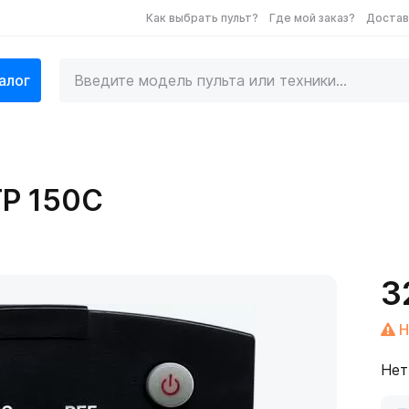
Как выбрать пульт?
Где мой заказ?
Достав
алог
TP 150C
3
Н
Нет