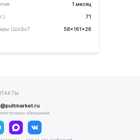
нтия
1 месяц
г.)
71
меры (ШxВxТ
58x161x26
)
НТАКТЫ
l@pultmarket.ru
электронных обращений
сенджеры — только для сообщений