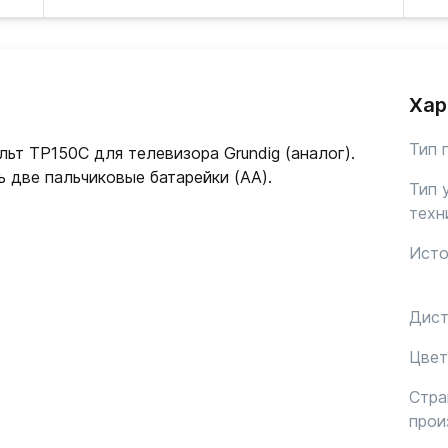
Хар
Тип 
ьт TP150C для телевизора Grundig (аналог).
 две пальчиковые батарейки (AA).
Тип 
техн
Исто
Дист
Цвет
Стра
прои