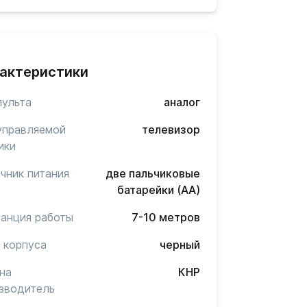
актеристики
пульта
аналог
управляемой
телевизор
ики
чник питания
две пальчиковые
батарейки (AA)
анция работы
7-10 метров
 корпуса
черный
на
КНР
зводитель