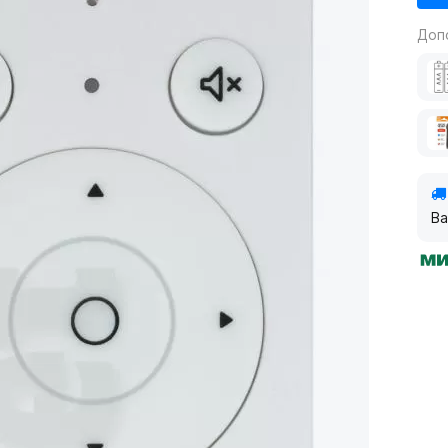
Доп
Ва