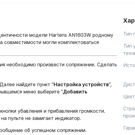
Хар
Тип 
дентичности модели Hartens AN1603W родному
ка совместимости могли комплектоваться
Тип 
техн
ия необходимо произвести сопряжение. Сделать
Исто
 Далее найдите пункт "
Настройка устройств
",
Дист
крывшемся меню выберите "
Добавить
Цвет
Стра
кнопки убавления и прибавления громкости.
прои
на пульте не замигает индикатор.
Гара
сообщение об успешном сопряжении.