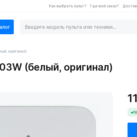
Как выбрать пульт?
Где мой заказ?
Достав
алог
лый, оригинал)
603W (белый, оригинал)
1
В