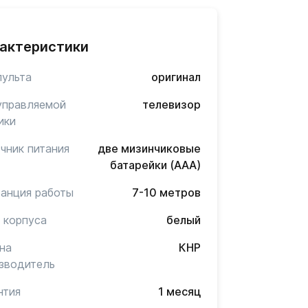
актеристики
пульта
оригинал
управляемой
телевизор
ики
чник питания
две мизинчиковые
батарейки (AAA)
анция работы
7-10 метров
 корпуса
белый
на
КНР
зводитель
нтия
1 месяц