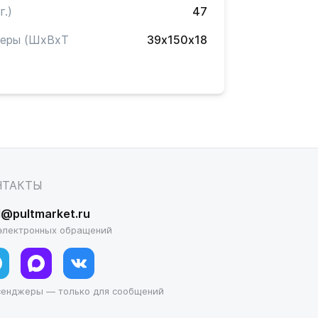
г.)
47
меры (ШxВxТ
39х150х18
)
НТАКТЫ
l@pultmarket.ru
электронных обращений
сенджеры — только для сообщений