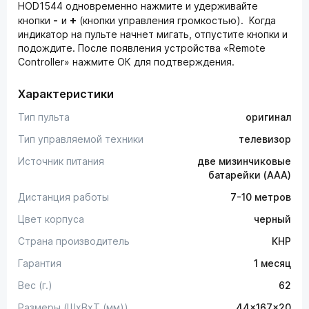
HOD1544 одновременно нажмите и удерживайте
-
+
кнопки
и
(кнопки управления громкостью). Когда
индикатор на пульте начнет мигать, отпустите кнопки и
подождите. После появления устройства «Remote
Controller» нажмите ОК для подтверждения.
Характеристики
Тип пульта
оригинал
Тип управляемой техники
телевизор
Источник питания
две мизинчиковые
батарейки (AAA)
Дистанция работы
7-10 метров
Цвет корпуса
черный
Страна производитель
КНР
Гарантия
1 месяц
Вес (г.)
62
Размеры (ШxВxТ (мм))
44x167x20