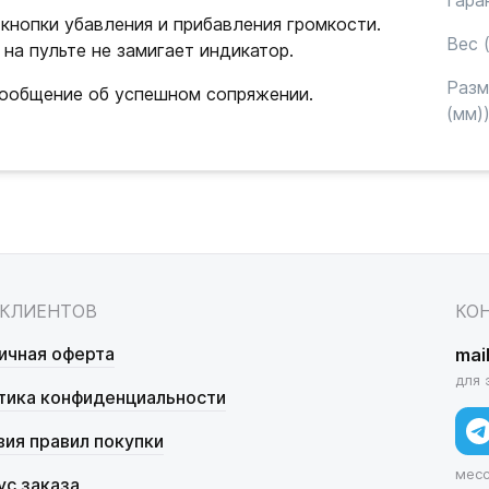
Гара
кнопки убавления и прибавления громкости.
Вес (
на пульте не замигает индикатор.
Раз
сообщение об успешном сопряжении.
(мм)
 КЛИЕНТОВ
КО
ичная оферта
mai
для 
тика конфиденциальности
вия правил покупки
мес
ус заказа