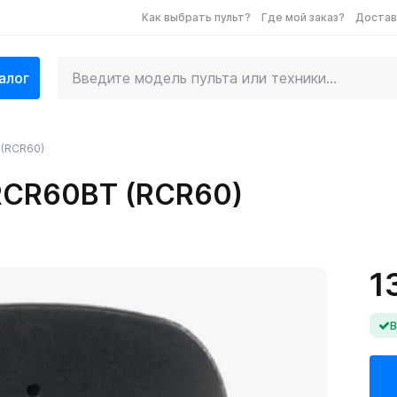
Как выбрать пульт?
Где мой заказ?
Достав
алог
 (RCR60)
 RCR60BT (RCR60)
1
В