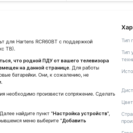
Хар
Тип 
льт для Hartens RCR60BT с поддержкой
кс ТВ).
Тип 
техн
ься, что родной ПДУ от вашего телевизора
азмещен на данной странице
. Для работы
Исто
вые батарейки. Они, к сожалению, не
.
Дист
ия необходимо произвести сопряжение. Сделать
Цвет
 Далее найдите пункт "
Настройка устройств
",
Стра
крывшемся меню выберите "
Добавить
прои