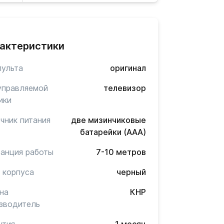
актеристики
пульта
оригинал
управляемой
телевизор
ики
чник питания
две мизинчиковые
батарейки (AAA)
анция работы
7-10 метров
 корпуса
черный
на
КНР
зводитель