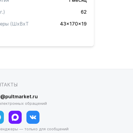
нтия
1 месяц
г.)
62
меры (ШxВxТ
43x170x19
)
НТАКТЫ
l@pultmarket.ru
электронных обращений
сенджеры — только для сообщений