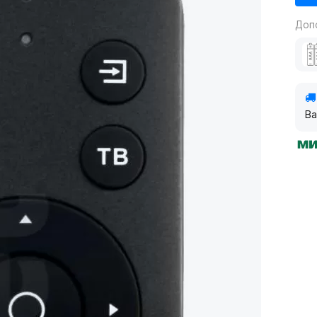
Доп
Ва