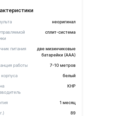
актеристики
пульта
неоригинал
управляемой
сплит-система
ики
чник питания
две мизинчиковые
батарейки (AAA)
анция работы
7-10 метров
 корпуса
белый
на
КНР
зводитель
нтия
1 месяц
г.)
89