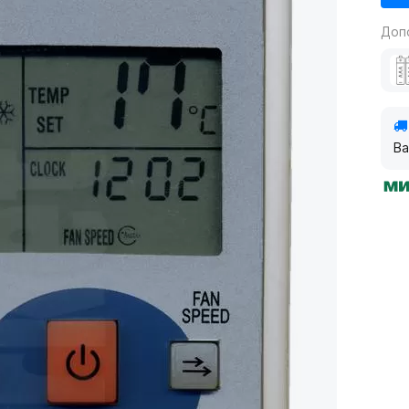
Доп
Ва