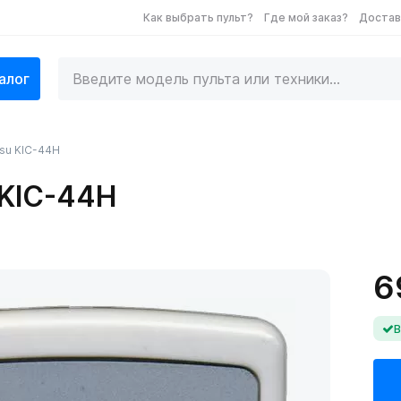
Как выбрать пульт?
Где мой заказ?
Достав
алог
tsu KIC-44H
 KIC-44H
6
В