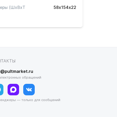
меры (ШxВxТ
58х154х22
)
НТАКТЫ
l@pultmarket.ru
электронных обращений
сенджеры — только для сообщений