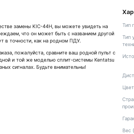
Хар
Тип 
честве замены KIC-44H, вы можете увидеть на
еждаем, что он может быть с названием другой
Тип 
ут в точности, как на родном ПДУ.
техн
каза, пожалуйста, сравните ваш родной пульт с
Исто
дной и той же моделью сплит-системы Kentatsu
зных сигналах. Будьте внимательны!
Дист
Цвет
Стра
прои
Гара
Вес (