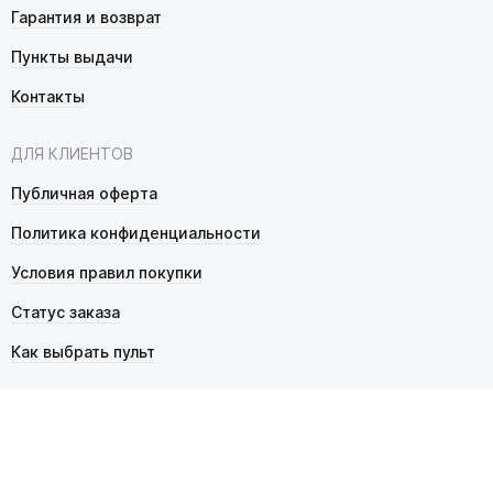
Гарантия и возврат
Пункты выдачи
Контакты
ДЛЯ КЛИЕНТОВ
Публичная оферта
Политика конфиденциальности
Условия правил покупки
Статус заказа
Как выбрать пульт
© 2026 Pultmarket.ru. Все права защищены.
ИП Фалько Станислав Сергеевич, ОГРНИП 314343529600025,
ИНН 343525748469. Продажа товаров осуществляется
в соответствии с
публичной офертой
.