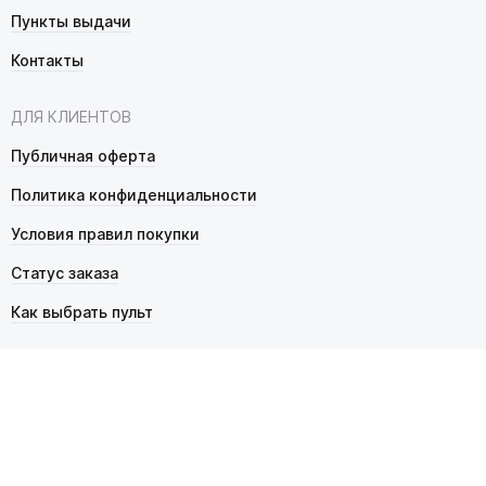
Пункты выдачи
Контакты
ДЛЯ КЛИЕНТОВ
Публичная оферта
Политика конфиденциальности
Условия правил покупки
Статус заказа
Как выбрать пульт
© 2026 Pultmarket.ru. Все права защищены.
ИП Фалько Станислав Сергеевич, ОГРНИП 314343529600025,
ИНН 343525748469. Продажа товаров осуществляется
в соответствии с
публичной офертой
.