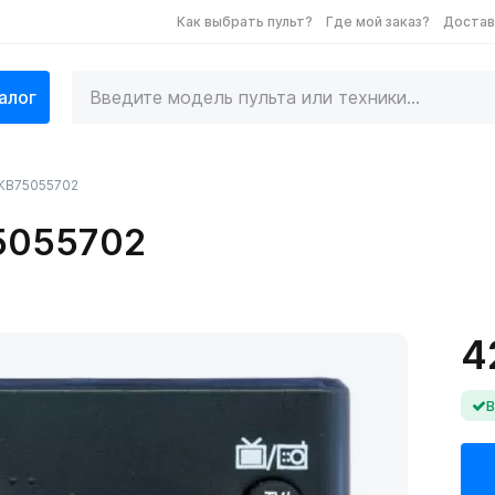
Как выбрать пульт?
Где мой заказ?
Достав
алог
AKB75055702
75055702
4
В