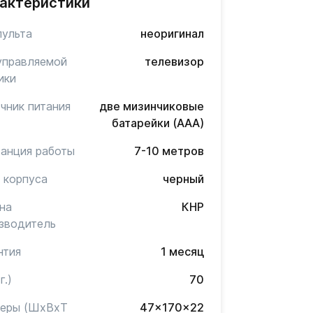
актеристики
пульта
неоригинал
управляемой
телевизор
ики
чник питания
две мизинчиковые
батарейки (AAA)
анция работы
7-10 метров
 корпуса
черный
на
КНР
зводитель
нтия
1 месяц
г.)
70
меры (ШxВxТ
47x170x22