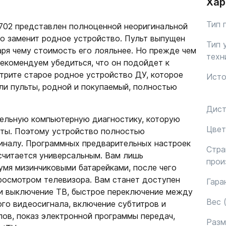
Хар
Тип 
702 представлен полноценной неоригинальной
но заменит родное устройство. Пульт выпущен
Тип 
ря чему стоимость его лояльнее. Но прежде чем
техн
рекомендуем убедиться, что он подойдет к
трите старое родное устройство ДУ, которое
Исто
ли пульты, родной и покупаемый, полностью
Дист
ельную компьютерную диагностику, которую
Цвет
ты. Поэтому устройство полностью
иналу. Программных предварительных настроек
Стра
 считается универсальным. Вам лишь
прои
умя мизинчиковыми батарейками, после чего
осмотром телевизора. Вам станет доступен
Гара
и выключение ТВ, быстрое переключение между
Вес (
ого видеосигнала, включение субтитров и
лов, показ электронной программы передач,
Раз