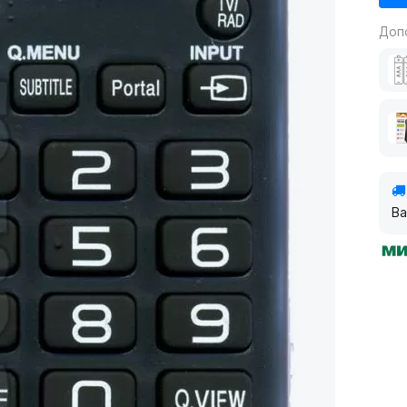
Доп
Ва