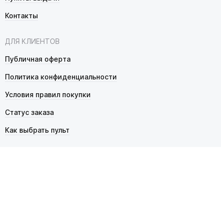
Контакты
ДЛЯ КЛИЕНТОВ
Публичная оферта
Политика конфиденциальности
Условия правил покупки
Статус заказа
Как выбрать пульт
© 2026 Pultmarket.ru. Все права защищены.
ИП Фалько Станислав Сергеевич, ОГРНИП 314343529600025,
ИНН 343525748469. Продажа товаров осуществляется
в соответствии с
публичной офертой
.