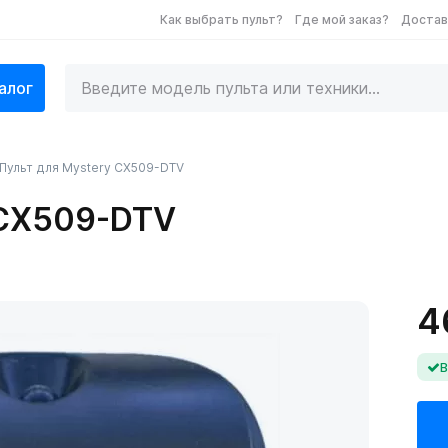
Как выбрать пульт?
Где мой заказ?
Достав
алог
Пульт для Mystery CX509-DTV
 CX509-DTV
4
В