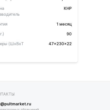
на
КНР
зводитель
нтия
1 месяц
г.)
90
меры (ШxВxТ
47x230x22
)
НТАКТЫ
l@pultmarket.ru
электронных обращений