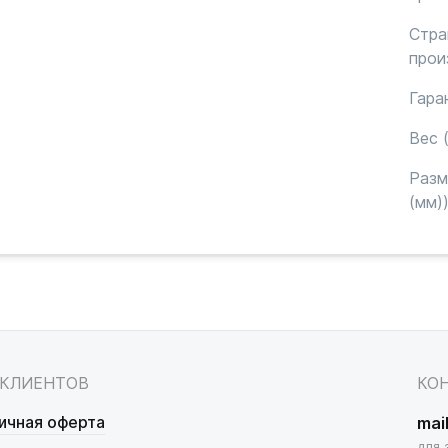
Стра
прои
Гара
Вес (
Раз
(мм)
 КЛИЕНТОВ
КО
ичная оферта
mai
для 