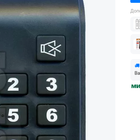
Доп
Ва