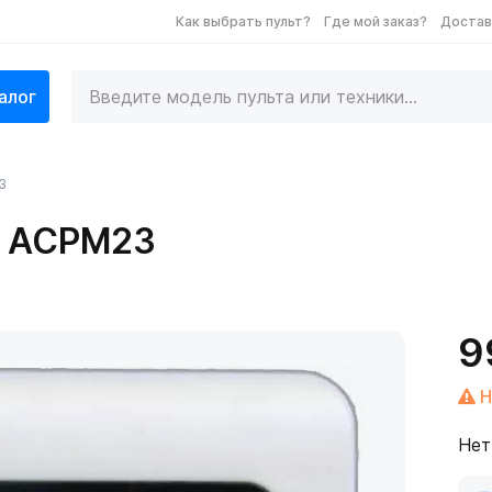
Как выбрать пульт?
Где мой заказ?
Достав
алог
3
a ACPM23
9
Н
Нет