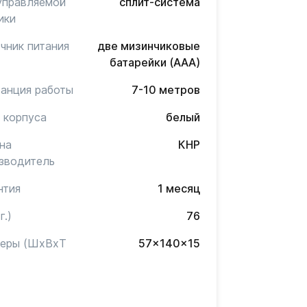
управляемой
сплит-система
ики
чник питания
две мизинчиковые
батарейки (AAA)
анция работы
7-10 метров
 корпуса
белый
на
КНР
зводитель
нтия
1 месяц
г.)
76
меры (ШxВxТ
57x140x15
)