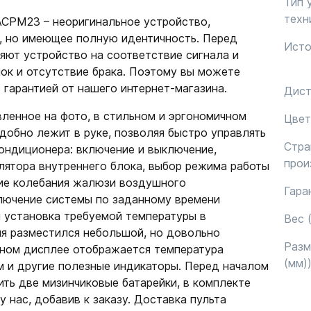
Тип 
техн
ACPM23 – неоригинальное устройство,
, но имеющее полную идентичность. Перед
Исто
ют устройство на соответствие сигнала и
пок и отсутствие брака. Поэтому вы можете
 гарантией от нашего интернет-магазина.
Дист
ленное на фото, в стильном и эргономичном
Цвет
добно лежит в руке, позволяя быстро управлять
Стра
ндиционера: включение и выключение,
прои
лятора внутреннего блока, выбор режима работы
ние колебания жалюзи воздушного
Гара
лючение системы по заданному времени
и установка требуемой температуры в
Вес (
я разместился небольшой, но довольно
Раз
нном дисплее отображается температура
(мм)
м и другие полезные индикаторы. Перед началом
ить две мизинчиковые батарейки, в комплекте
у нас, добавив к заказу. Доставка пульта