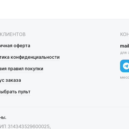
 КЛИЕНТОВ
КО
ичная оферта
mai
для 
тика конфиденциальности
вия правил покупки
мес
ус заказа
выбрать пульт
ны.
НИП 314343529600025,