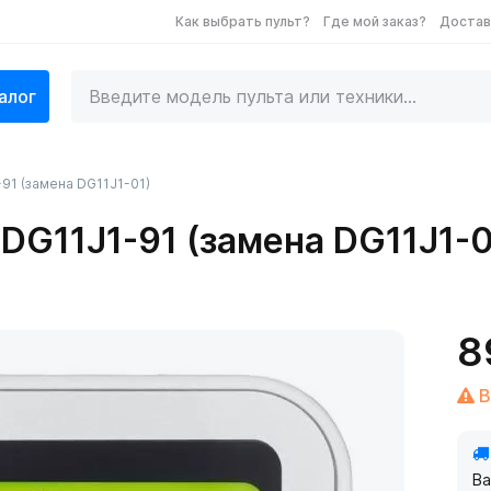
Как выбрать пульт?
Где мой заказ?
Достав
алог
-91 (замена DG11J1-01)
 DG11J1-91 (замена DG11J1-0
8
В
Ва