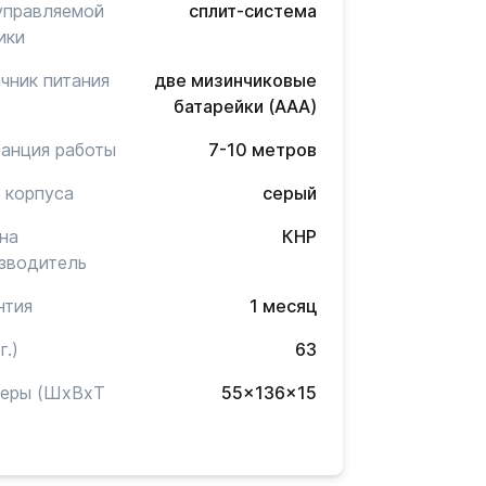
управляемой
сплит-система
ики
чник питания
две мизинчиковые
батарейки (AAA)
анция работы
7-10 метров
 корпуса
серый
на
КНР
зводитель
нтия
1 месяц
г.)
63
меры (ШxВxТ
55x136x15
)