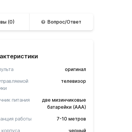
вы (0)
Вопрос/Ответ
актеристики
пульта
оригинал
управляемой
телевизор
ики
чник питания
две мизинчиковые
батарейки (AAA)
анция работы
7-10 метров
 корпуса
черный