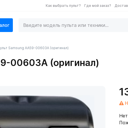
Как выбрать пульт?
Где мой заказ?
Достав
алог
ульт Samsung AA59-00603A (оригинал)
9-00603A (оригинал)
1
Н
Нет
Пож