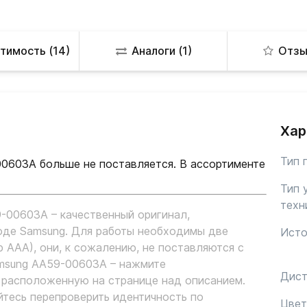
тимость (14)
Аналоги (1)
Отзы
Хар
Тип 
0603A больше не поставляется. В ассортименте
Тип 
техн
-00603A – качественный оригинал,
оде Samsung. Для работы необходимы две
Исто
 ААА), они, к сожалению, не поставляются с
amsung AA59-00603A – нажмите
Дист
 расположенную на странице над описанием.
тесь перепроверить идентичность по
Цвет