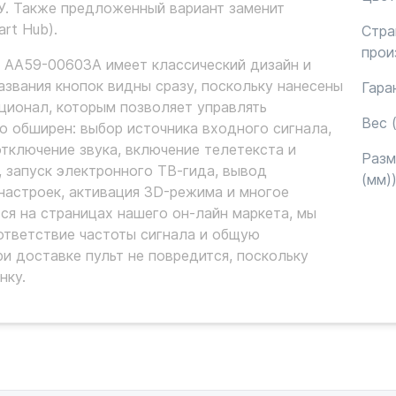
У. Также предложенный вариант заменит
rt Hub).
Стра
прои
 AA59-00603A имеет классический дизайн и
азвания кнопок видны сразу, поскольку нанесены
Гара
кционал, которым позволяет управлять
Вес (
 обширен: выбор источника входного сигнала,
отключение звука, включение телетекста и
Раз
, запуск электронного ТВ-гида, вывод
(мм)
 настроек, активация 3D-режима и многое
тся на страницах нашего он-лайн маркета, мы
ответствие частоты сигнала и общую
 доставке пульт не повредится, поскольку
нку.