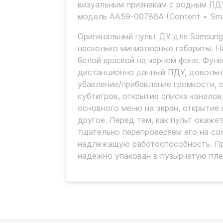
визуальным признакам с родным ПД
модель AA59-00786A (Content = Sma
Оригинальный пульт ДУ для Samsung
несколько миниатюрные габариты. Н
белой краской на черном фоне. Фун
дистанционно данный ПДУ, довольно
убавление/прибавление громкости, 
субтитров, открытие списка каналов
основного меню на экран, открытие
другое. Перед тем, как пульт окаже
тщательно перепроверяем его на со
надлежащую работоспособность. При
надежно упакован в пузырчатую пле