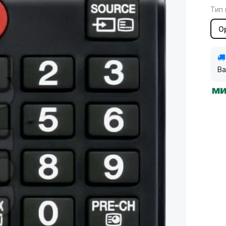
Тип 
О
Ва