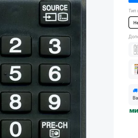
Тип 
Н
Доп
Ва