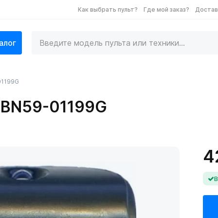
Как выбрать пульт?
Где мой заказ?
Достав
алог
01199G
 BN59-01199G
4
В