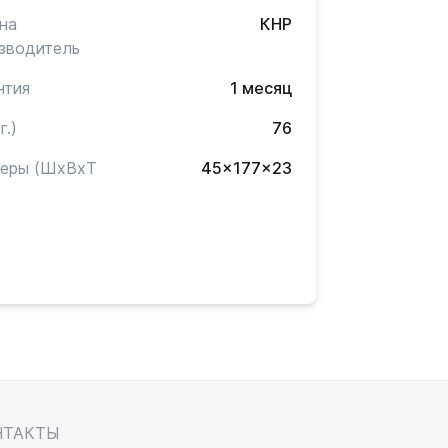
на
КНР
зводитель
нтия
1 месяц
г.)
76
меры (ШxВxТ
45x177x23
)
НТАКТЫ