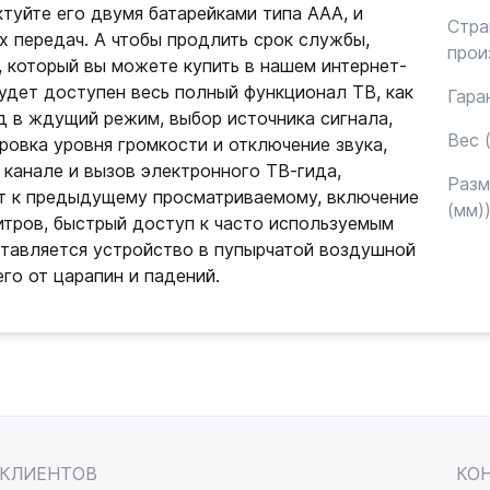
туйте его двумя батарейками типа ААА, и
Стра
 передач. А чтобы продлить срок службы,
прои
, который вы можете купить в нашем интернет-
будет доступен весь полный функционал ТВ, как
Гара
д в ждущий режим, выбор источника сигнала,
Вес (
ровка уровня громкости и отключение звука,
канале и вызов электронного ТВ-гида,
Раз
ат к предыдущему просматриваемому, включение
(мм)
итров, быстрый доступ к часто используемым
тавляется устройство в пупырчатой воздушной
го от царапин и падений.
 КЛИЕНТОВ
КО