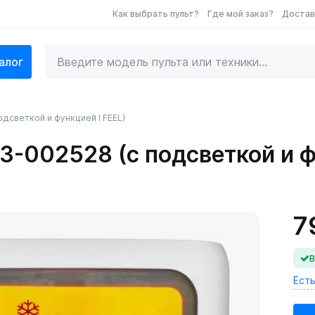
Как выбрать пульт?
Где мой заказ?
Достав
алог
одсветкой и функцией I FEEL)
3-002528 (с подсветкой и ф
7
В
Есть