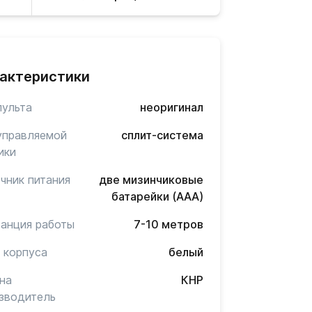
актеристики
пульта
неоригинал
управляемой
сплит-система
ики
чник питания
две мизинчиковые
батарейки (AAA)
анция работы
7-10 метров
 корпуса
белый
на
КНР
зводитель