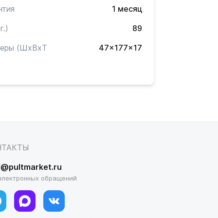
нтия
1 месяц
г.)
89
меры (ШxВxТ
47x177x17
)
НТАКТЫ
l@pultmarket.ru
электронных обращений