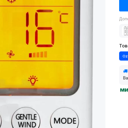
Доп
Тов
Oz
Ва