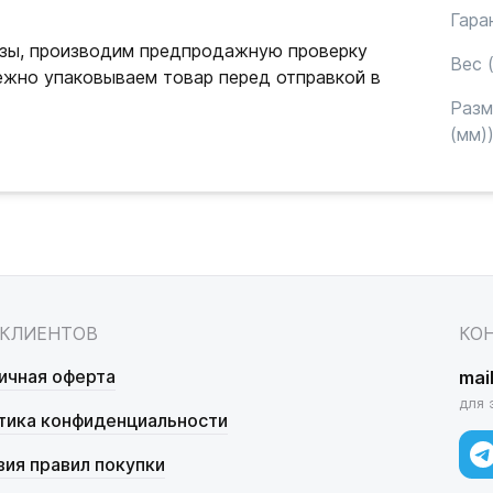
Гара
зы, производим предпродажную проверку
Вес (
ежно упаковываем товар перед отправкой в
Раз
(мм)
 КЛИЕНТОВ
КО
ичная оферта
mai
для 
тика конфиденциальности
вия правил покупки