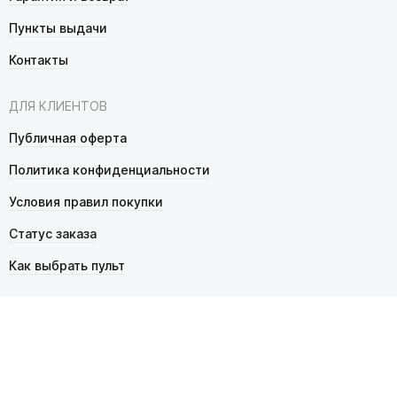
Пункты выдачи
Контакты
ДЛЯ КЛИЕНТОВ
Публичная оферта
Политика конфиденциальности
Условия правил покупки
Статус заказа
Как выбрать пульт
© 2026 Pultmarket.ru. Все права защищены.
ИП Фалько Станислав Сергеевич, ОГРНИП 314343529600025,
ИНН 343525748469. Продажа товаров осуществляется
в соответствии с
публичной офертой
.