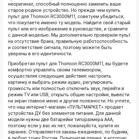
неоригинал, способный полноценно заменить ваше
старое родное устройство. Но прежде чем купить
пульт для Thomson RC3000M11, советуем убедиться,
что покупаете именно ту модель. Найдите свой старый
пульт или его изображение в руководстве, и сравните
с данной моделью. Мы дополнительно проверили пульт
на отсутствие брака, правильную работоспособность
и соответствие сигнала, поэтому можете быть
уверены в его идентичности.
Приобретая пульт для Thomson RC3000M11, вы будете
комфортно управлять своим телевизором,
осуществляя следующие действия: настроить
картинку и выбрать режим аудио, регулировать
громкость или полностью отключить звук, перейти в
режим TV или USB, открыть общие настройки, вывести
на экран главное меню и другие полезности. Но учтите,
что наш интернет-магазин «ПУЛЬТМАРКЕТ» продает
устройства ДУ без элементов питания. Для данной
модели нужны две батарейки типоразмера ААА,
поэтому если у вас их нет, пожалауйста, купите их
заранее. Отправляются заказы ежедневно, по будням,
в любую точку России. Пузырчатая пленка, в которую