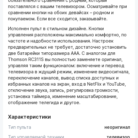
обязательного сравнения с родным, который
поставлялся с вашим телевизором. Осматривайте при
сравнении кнопки на обоих девайсах – родном и
покупаемом. Если все сходится, заказывайте.
Исполнен пульт в стильном дизайне. Кнопки
управления расположены максимально комфортно, по
частоте и надобности использования. Настроек
предварительных не требует, достаточно установить
две батарейки типоразмера ААА. С аналогом для
Thomson RC311S вы полностью заменяете оригинал,
управляя таким функционалом: включение и перевод
телевизора в ждущий режим, изменение видеосигнала,
переключение каналов, вывод списка доступных и
избранных каналов на экран, вход в NetFlix и YouTube,
отключение звука, запись, регулировка громкости,
установка таймера, изменение масштабирование,
отображение телегида и другое.
Характеристики
Тип пульта
неоригинал
Тип управляемой техники
телевизор