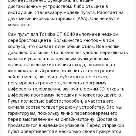
соответствие его функционала с вашим
дистанционным устройством. Либо отыщите в
инструкции к телевизору модель пульта. Работает на
двух мизинчиковых батарейках (AAA). Они не идут в
комплекте.
Сам пульт для Toshiba CT-8040 выполнен в нежном
серебристом цвете. Большинство кнопок – в тон
корпуса, что создает один общий стиль. Все кнопки
довольно большие, что позволяет удобно переключать
каналы и управлять следующим функционалом:
выбирать внешние источники входа, активировать
широкоэкранный режим, включить стерео режим,
зайти в меню, включить субтитры и телетекст,
регулировать громкость, записать программу
цифрового телевидения, включить режим 3D, открыть
цифровую программу передач и множество другого.
Пульт полностью работоспособен, а частота его
сигнала соответствует родному устройству. Это мы
гарантируем, поскольку лично перепроверяем его
перед выставлением на онлайн-витрину. Доставка
производится в надежной упаковке. Перед отправкой
пульт обвертывается в несколько слоев пузырчатой