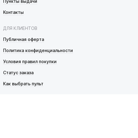
Пункты выдачи
Контакты
ДЛЯ КЛИЕНТОВ
Публичная оферта
Политика конфиденциальности
Условия правил покупки
Статус заказа
Как выбрать пульт
© 2026 Pultmarket.ru. Все права защищены.
ИП Фалько Станислав Сергеевич, ОГРНИП 314343529600025,
ИНН 343525748469. Продажа товаров осуществляется
в соответствии с
публичной офертой
.