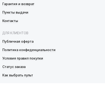
Гарантия и возврат
Пункты выдачи
Контакты
ДЛЯ КЛИЕНТОВ
Публичная оферта
Политика конфиденциальности
Условия правил покупки
Статус заказа
Как выбрать пульт
© 2026 Pultmarket.ru. Все права защищены.
ИП Фалько Станислав Сергеевич, ОГРНИП 314343529600025,
ИНН 343525748469. Продажа товаров осуществляется
в соответствии с
публичной офертой
.