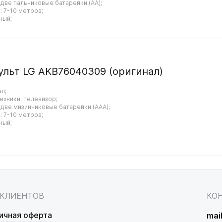
 две пальчиковые батарейки (AA);
 7-10 метров;
ный;
ульт LG AKB76040309 (оригинал)
ал;
ехники: телевизор;
 две мизинчиковые батарейки (AAA);
 7-10 метров;
ный;
 КЛИЕНТОВ
КО
ичная оферта
mai