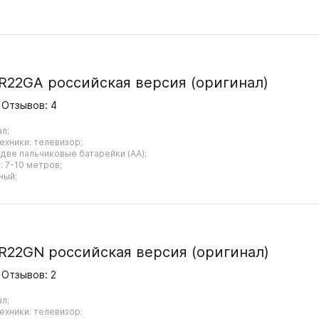
R22GA российская версия (оригинал)
Отзывов: 4
ал;
ехники: телевизор;
 две пальчиковые батарейки (AA);
 7-10 метров;
ный;
R22GN российская версия (оригинал)
Отзывов: 2
ал;
ехники: телевизор;