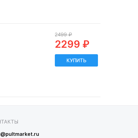
2499 ₽
2299 ₽
НТАКТЫ
l@pultmarket.ru