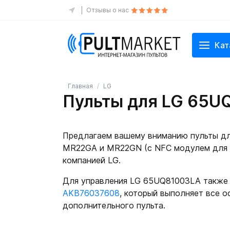
Отзывы о нас
Кат
Главная
LG
Пульты для LG 65U
Предлагаем вашему вниманию пульты дл
MR22GA и MR22GN (с NFC модулем для б
компанией LG.
Для управления LG 65UQ81003LA также 
AKB76037608
, который выполняет все о
дополнительного пульта.