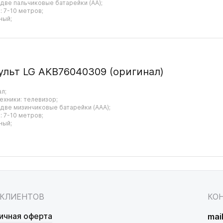
 две пальчиковые батарейки (AA);
 7-10 метров;
ный;
ульт LG AKB76040309 (оригинал)
ал;
ехники: телевизор;
 две мизинчиковые батарейки (AAA);
 7-10 метров;
ный;
 КЛИЕНТОВ
КО
ичная оферта
mai