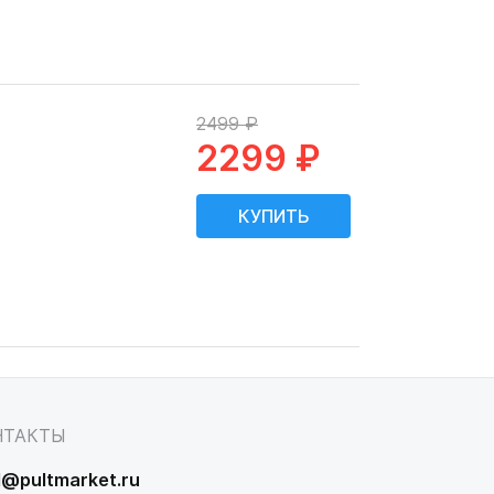
2499 ₽
2299 ₽
НТАКТЫ
l@pultmarket.ru