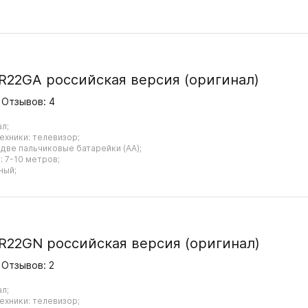
R22GA российская версия (оригинал)
Отзывов: 4
ал;
ехники: телевизор;
 две пальчиковые батарейки (AA);
 7-10 метров;
ный;
R22GN российская версия (оригинал)
Отзывов: 2
ал;
ехники: телевизор;