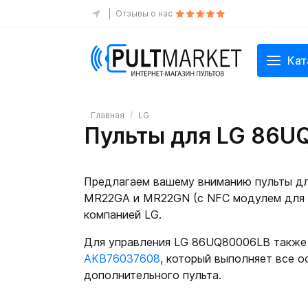
Отзывы о нас
Кат
Главная
LG
Пульты для LG 86U
Предлагаем вашему вниманию пульты дл
MR22GA и MR22GN (с NFC модулем для б
компанией LG.
Для управления LG 86UQ80006LB также 
AKB76037608
, который выполняет все о
дополнительного пульта.