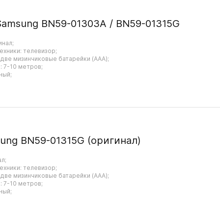
Samsung BN59-01303A / BN59-01315G
инал;
ехники: телевизор;
 две мизинчиковые батарейки (AAA);
 7-10 метров;
ный;
ung BN59-01315G (оригинал)
ал;
ехники: телевизор;
 две мизинчиковые батарейки (AAA);
 7-10 метров;
ный;