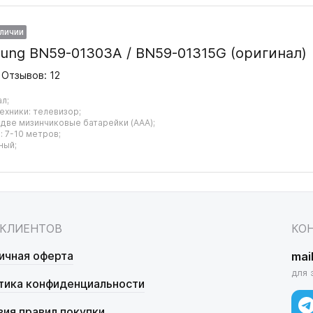
аличии
ung BN59-01303A / BN59-01315G (оригинал)
Отзывов: 12
ал;
ехники: телевизор;
 две мизинчиковые батарейки (AAA);
 7-10 метров;
ный;
 КЛИЕНТОВ
КО
ичная оферта
mai
для 
тика конфиденциальности
вия правил покупки