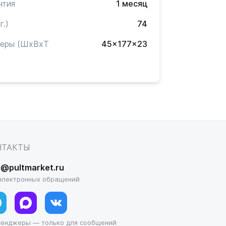
нтия
1 месяц
г.)
74
меры (ШxВxТ
45x177x23
)
НТАКТЫ
l@pultmarket.ru
электронных обращений
сенджеры — только для сообщений