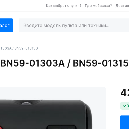
Как выбрать пульт?
Где мой заказ?
Достав
алог
01303A / BN59-01315G
 BN59-01303A / BN59-0131
4
В