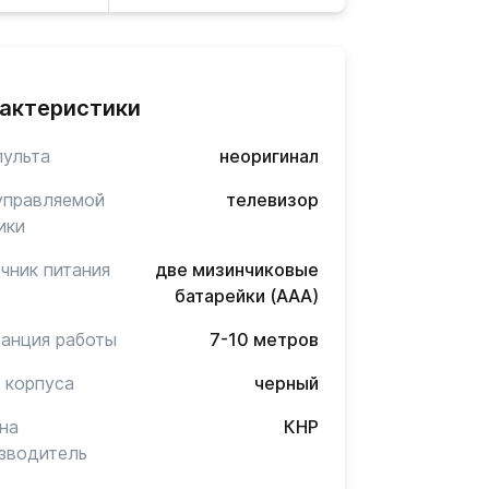
актеристики
пульта
неоригинал
управляемой
телевизор
ики
чник питания
две мизинчиковые
батарейки (AAA)
анция работы
7-10 метров
 корпуса
черный
на
КНР
зводитель