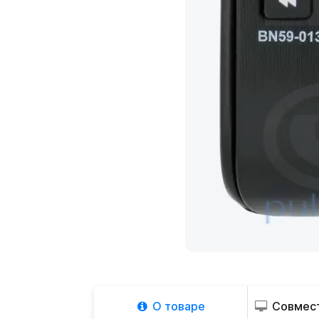
О товаре
Совмест