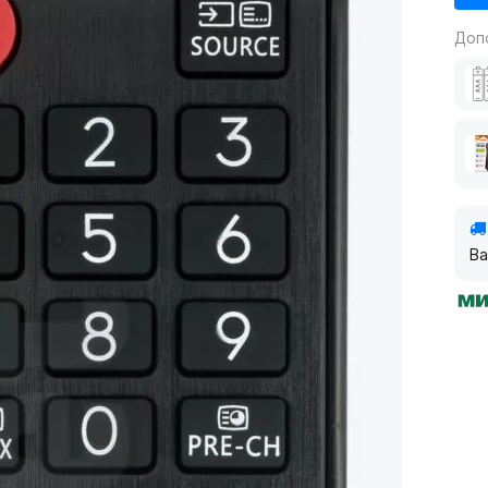
Доп
Ва