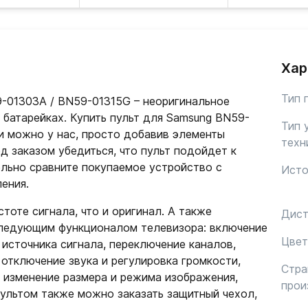
Хар
Тип 
-01303A / BN59-01315G – неоригинальное
 батарейках. Купить пульт для Samsung BN59-
Тип 
и можно у нас, просто добавив элементы
техн
ед заказом убедиться, что пульт подойдет к
льно сравните покупаемое устройство с
Исто
ения.
тоте сигнала, что и оригинал. А также
Дист
следующим функционалом телевизора: включение
Цвет
источника сигнала, переключение каналов,
 отключение звука и регулировка громкости,
Стра
 изменение размера и режима изображения,
прои
пультом также можно заказать защитный чехол,