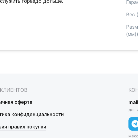
ослужить гораздо дольше.
Гара
Вес (
Раз
(мм)
 КЛИЕНТОВ
КО
ичная оферта
mai
для 
тика конфиденциальности
вия правил покупки
мес