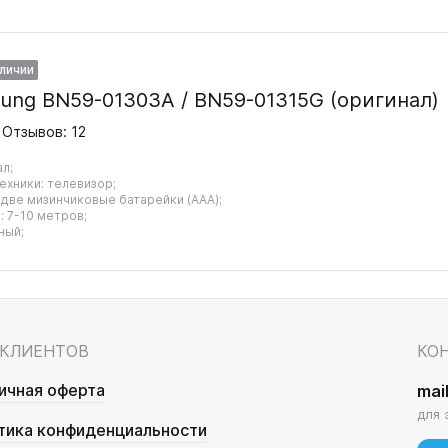
аличии
ung BN59-01303A / BN59-01315G (оригинал)
Отзывов: 12
ал;
ехники: телевизор;
 две мизинчиковые батарейки (AAA);
 7-10 метров;
ный;
 КЛИЕНТОВ
КО
ичная оферта
mai
для 
тика конфиденциальности