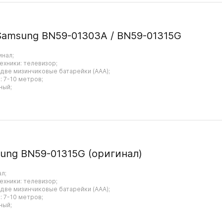
Samsung BN59-01303A / BN59-01315G
инал;
ехники: телевизор;
 две мизинчиковые батарейки (AAA);
 7-10 метров;
ный;
ung BN59-01315G (оригинал)
ал;
ехники: телевизор;
 две мизинчиковые батарейки (AAA);
 7-10 метров;
ный;