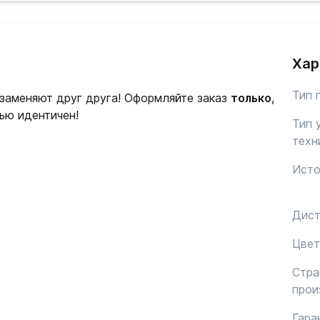
Хар
Тип 
 заменяют друг друга! Оформляйте заказ
только
,
ью идентичен!
Тип 
техн
Исто
Дист
Цвет
Стра
прои
Гара