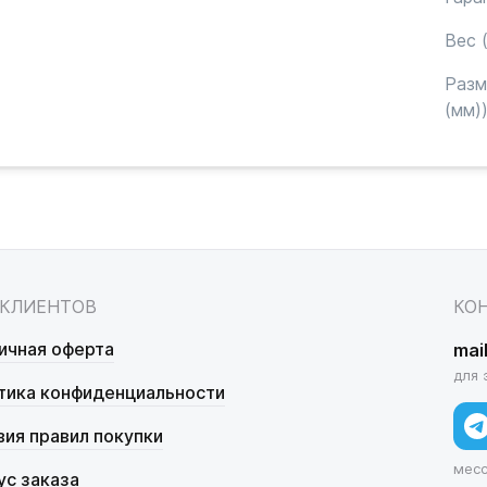
Вес (
Раз
(мм)
 КЛИЕНТОВ
КО
ичная оферта
mai
для 
тика конфиденциальности
вия правил покупки
мес
ус заказа