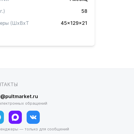
г.)
58
меры (ШxВxТ
45x129x21
)
НТАКТЫ
l@pultmarket.ru
электронных обращений
сенджеры — только для сообщений