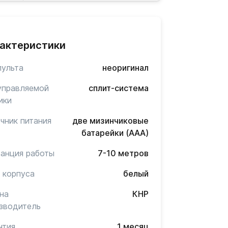
актеристики
пульта
неоригинал
управляемой
сплит-система
ики
чник питания
две мизинчиковые
батарейки (AAA)
анция работы
7-10 метров
 корпуса
белый
на
КНР
зводитель
нтия
1 месяц