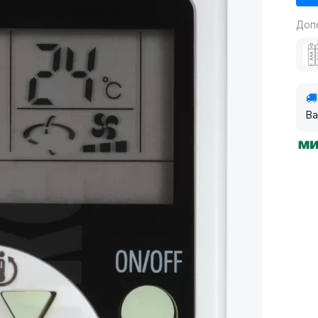
Доп
Ва