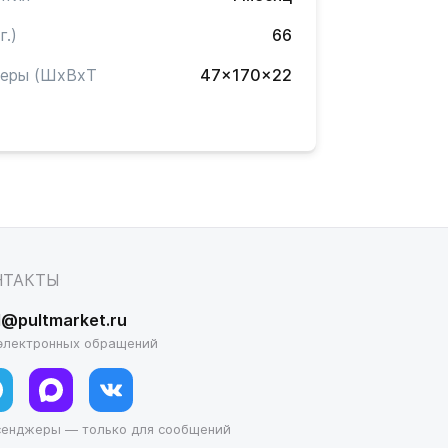
г.)
66
меры (ШxВxТ
47x170x22
)
НТАКТЫ
l@pultmarket.ru
электронных обращений
сенджеры — только для сообщений