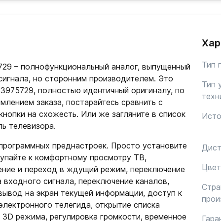
Хар
Тип 
729 – полнофункциональный аналог, выпущенный
сигнала, но сторонним производителем. Это
Тип 
73975729, полностью идентичный оригиналу, по
техн
млением заказа, постарайтесь сравнить с
нопки на схожесть. Или же загляните в список
Исто
ль телевизора.
 программных преднастроек. Просто установите
Дист
тупайте к комфортному просмотру ТВ,
Цвет
ение и переход в ждущий режим, переключение
 входного сигнала, переключение каналов,
Стра
вывод на экран текущей информации, доступ к
прои
электронного телегида, открытие списка
 3D режима, регулировка громкости, временное
Гара