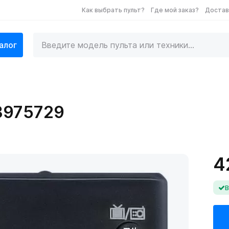
Как выбрать пульт?
Где мой заказ?
Достав
алог
3975729
4
В