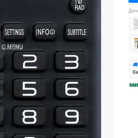
Доп
Ва