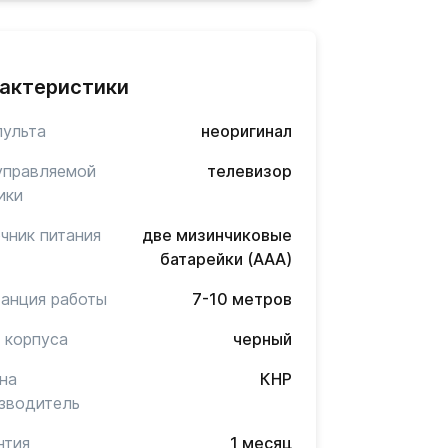
актеристики
пульта
неоригинал
управляемой
телевизор
ики
чник питания
две мизинчиковые
батарейки (AAA)
анция работы
7-10 метров
 корпуса
черный
на
КНР
зводитель
нтия
1 месяц