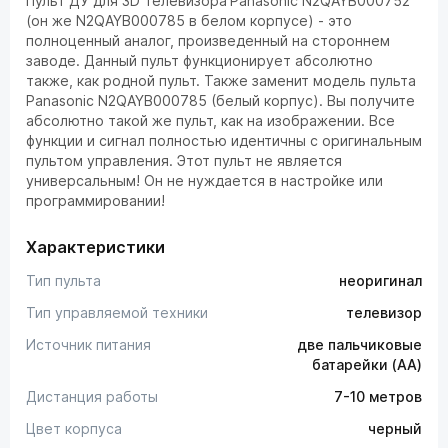
Пульт ДУ для 3D телевизора
Panasonic N2QAYB000752
(он же N2QAYB000785 в белом корпусе) - это
полноценный аналог, произведенный на стороннем
заводе. Данный пульт функционирует абсолютно
также, как родной пульт. Также заменит модель пульта
Panasonic N2QAYB000785 (белый корпус). Вы получите
абсолютно такой же пульт, как на изображении. Все
функции и сигнал полностью идентичны с оригинальным
пультом управления. Этот пульт не является
универсальным! Он не нуждается в настройке или
программировании!
Характеристики
Тип пульта
неоригинал
Тип управляемой техники
телевизор
Источник питания
две пальчиковые
батарейки (AA)
Дистанция работы
7-10 метров
Цвет корпуса
черный